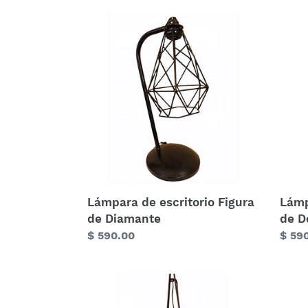
Lámpara
Lámp
de
de
escritorio
escri
Figura
Figur
de
de
Diamante
Dobl
Cubo
Lámpara de escritorio Figura
Lámp
de Diamante
de D
Precio
$ 590.00
Preci
$ 59
habitual
habit
Lámpara
de