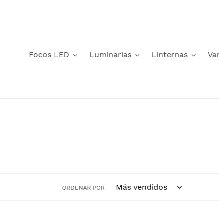
Ir
directamente
al
contenido
Focos LED
Luminarias
Linternas
Va
ORDENAR POR