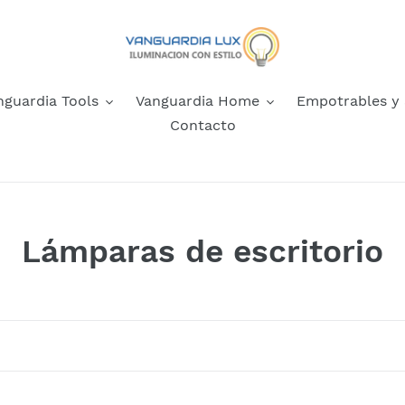
nguardia Tools
Vanguardia Home
Empotrables y
Contacto
C
Lámparas de escritorio
o
l
e
c