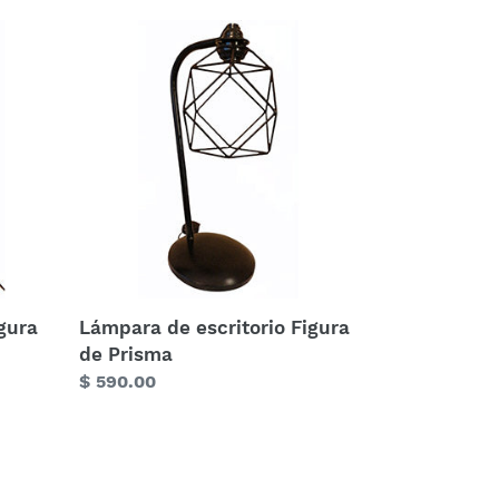
Lámpara
de
escritorio
Figura
de
Prisma
gura
Lámpara de escritorio Figura
de Prisma
Precio
$ 590.00
habitual