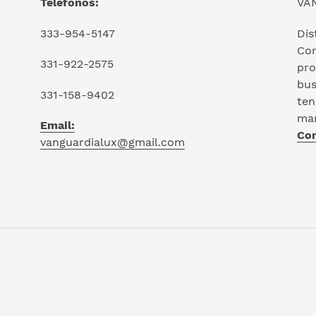
Teléfonos:
VA
333-954-5147
Dis
Con
331-922-2575
pro
bus
331-158-9402
ten
man
Email:
Con
vanguardialux@gmail.com