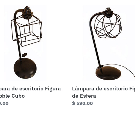
c
ara
Lámpara
de
i
torio
escritorio
a
Figura
ó
de
e
Esfera
n
:
ara de escritorio Figura
Lámpara de escritorio Fi
oble Cubo
de Esfera
o
0.00
Precio
$ 590.00
ual
habitual