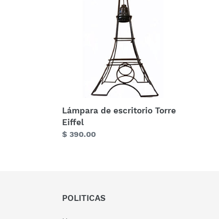
escritorio
Torre
Eiffel
Lámpara de escritorio Torre
Eiffel
Precio
$ 390.00
habitual
POLITICAS