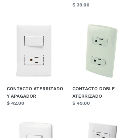
Precio
$ 39.00
habitual
CONTACTO
CONTACTO
ATERRIZADO
DOBLE
Y
ATERRIZADO
APAGADOR
CONTACTO ATERRIZADO
CONTACTO DOBLE
Y APAGADOR
ATERRIZADO
Precio
$ 42.00
Precio
$ 49.00
habitual
habitual
Apagador
CONTACTO
triple
TRIPLE
con
ATERRIZADO