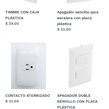
:
TIMBRE CON CAJA
Apagador sencillo para
PLÁSTICA
escalera con placa
Precio
$ 29.00
plástica
habitual
Precio
$ 32.00
habitual
CONTACTO
APAGADOR
ATERRIZADO
DOBLE
SENCILLO
CON
PLACA
PLÁSTICA
CONTACTO ATERRIZADO
APAGADOR DOBLE
Precio
$ 32.00
SENCILLO CON PLACA
habitual
PLÁSTICA