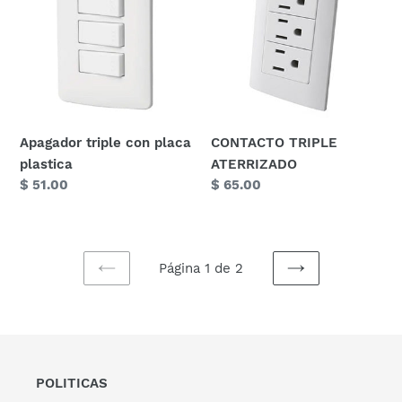
placa
plastica
Apagador triple con placa
CONTACTO TRIPLE
plastica
ATERRIZADO
Precio
$ 51.00
Precio
$ 65.00
habitual
habitual
Página 1 de 2
PAGINA
SIGUIENTE
ANTERIOR
PÁGINA
POLITICAS