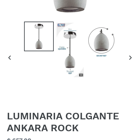
ANTERIOR
SIGU
DIAPOSITIVA
DIAP
LUMINARIA COLGANTE
ANKARA ROCK