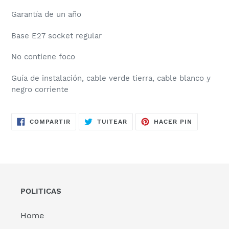
Garantía de un año
Base E27 socket regular
No contiene foco
Guía de instalación, cable verde tierra, cable blanco y
negro corriente
COMPARTIR
TUITEAR
PINEAR
COMPARTIR
TUITEAR
HACER PIN
EN
EN
EN
FACEBOOK
TWITTER
PINTERES
POLITICAS
Home