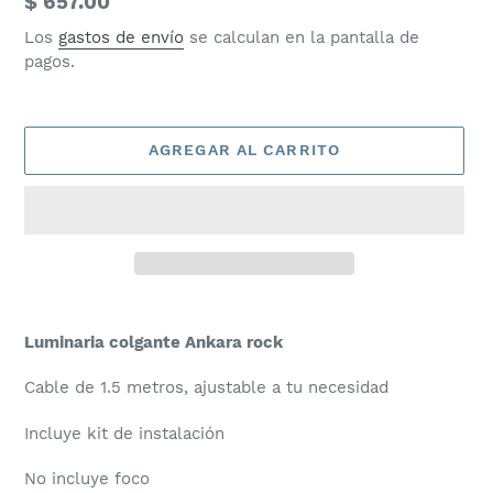
Precio
$ 657.00
habitual
Los
gastos de envío
se calculan en la pantalla de
pagos.
AGREGAR AL CARRITO
Agregando
el
Luminaria colgante Ankara rock
producto
a
Cable de 1.5 metros, ajustable a tu necesidad
tu
carrito
Incluye kit de instalación
de
compra
No incluye foco